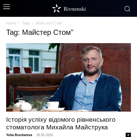
Rivnenski
Home
Tags
Майстер Стом"
Tag: Майстер Стом"
Історія успіху відомого рівненського
стоматолога Михайла Майструка
Yulia Bondareva
-
26.05.2020
0