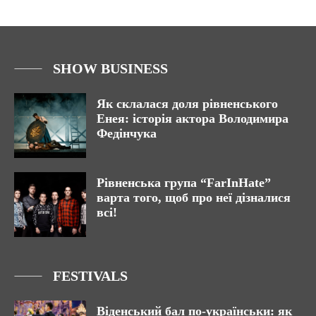
SHOW BUSINESS
Як склалася доля рівненського
Енея: історія актора Володимира
Федінчука
Рівненська група “FarInHate”
варта того, щоб про неї дізналися
всі!
FESTIVALS
Віденський бал по-українськи: як