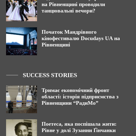
на Рівненщині проводили
танцювальні вечори?
Початок Мандрівного
кінофестивалю Docudays UA на
Рівненщині
SUCCESS STORIES
Тримає економічний фронт
області: історія підприємства з
Рівненщини “РадиМо”
Поетеса, яка поспішала жити:
Рівне у долі Зузанни Ґінчанки