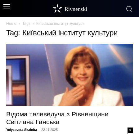
Rivnenski
Home
Tags
Київський інститут культури
Tag: Київський інститут культури
Відома телеведуча з Рівненщини
Світлана Ганська
Yelyzaveta Skaleba
-
22.11.2025
0