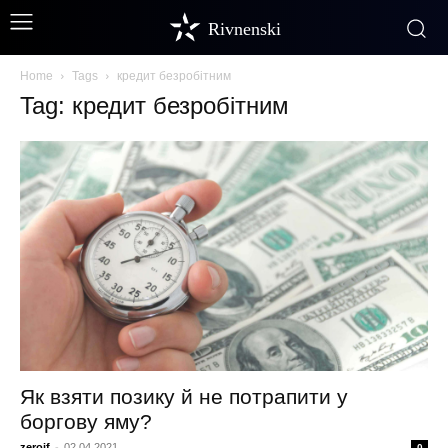
Rivnenski
Home
Tags
кредит безробітним
Tag: кредит безробітним
Як взяти позику й не потрапити у
боргову яму?
zeroif
-
02.04.2021
0