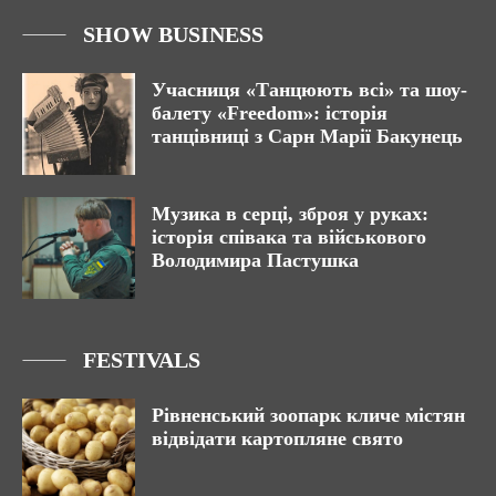
SHOW BUSINESS
Учасниця «Танцюють всі» та шоу-
балету «Freedom»: історія
танцівниці з Сарн Марії Бакунець
Музика в серці, зброя у руках:
історія співака та військового
Володимира Пастушка
FESTIVALS
Рівненський зоопарк кличе містян
відвідати картопляне свято