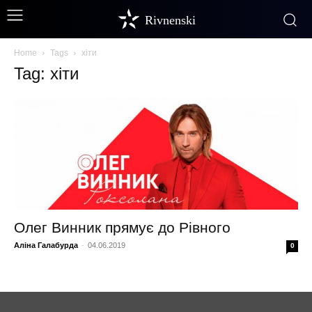
Rivnenski
Home
Tags
хіти
Tag: хіти
Олег Винник прямує до Рівного
Аліна Галабурда
-
04.06.2019
0