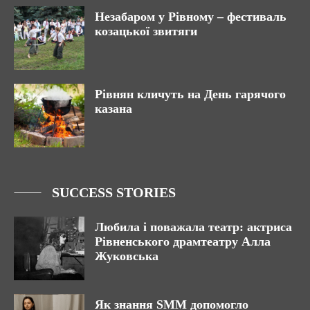
Незабаром у Рівному – фестиваль
козацької звитяги
Рівнян кличуть на День гарячого
казана
SUCCESS STORIES
Любила і поважала театр: актриса
Рівненського драмтеатру Алла
Жуковська
Як знання SMM допомогло