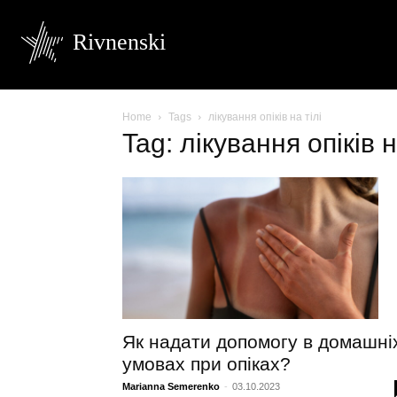
Rivnenski
Home
Tags
лікування опіків на тілі
Tag: лікування опіків н
Як надати допомогу в домашні
умовах при опіках?
Marianna Semerenko
-
03.10.2023