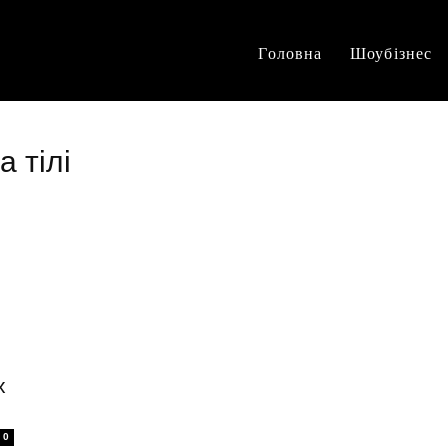
Головна
Шоубізнес
а тілі
х
0