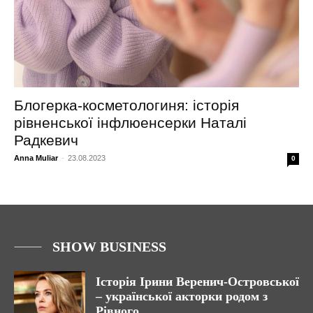
Блогерка-косметологиня: історія
рівненської інфлюенсерки Наталі
Радкевич
Anna Muliar
-
23.08.2023
0
SHOW BUSINESS
Історія Ірини Веренич-Островської
– української акторки родом з
Рівного