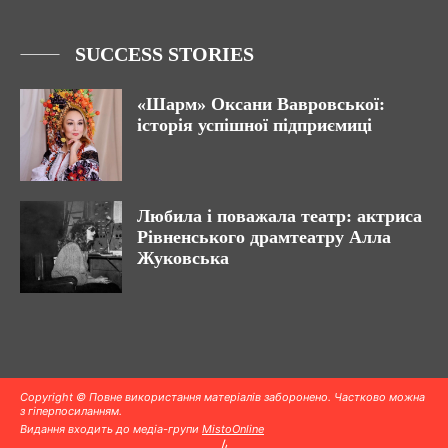
SUCCESS STORIES
«Шарм» Оксани Вавровської:
історія успішної підприємиці
Любила і поважала театр: актриса
Рівненського драмтеатру Алла
Жуковська
Copyright © Повне використання матеріалів заборонено. Частково можна
з гіперпосиланням.
Видання входить до медіа-групи
MistoOnline